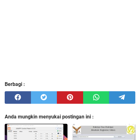
Berbagi :
Anda mungkin menyukai postingan ini :