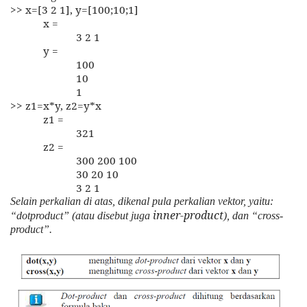
>> x=[3 2 1], y=[100;10;1]
x =
3 2 1
y =
100
10
1
>> z1=x*y, z2=y*x
z1 =
321
z2 =
300 200 100
30 20 10
3 2 1
Selain perkalian di atas, dikenal pula perkalian vektor, yaitu:
inner-product
“dotproduct” (atau disebut juga
), dan “cross-
product”.