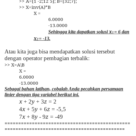
>> A=[1 -2;12 5]; B=[32;7];
>> X=inv(A)*B
X =
6.0000
-13.0000
x
Sehingga kita dapatkan solusi
= 6 dan
1
x
= -13.
2
Atau kita juga bisa mendapatkan solusi tersebut
dengan operator pembagian terbalik:
>> X=A\B
X =
6.0000
-13.0000
Sebagai bahan latihan, cobalah Anda pecahkan persamaan
linier dengan tiga variabel berikut ini.
x
y
z
+ 2
+ 3
= 2
x
y
z
4
+ 5
+ 6
= -5,5
x
y
z
7
+ 8
- 9
= -49
==============================================
============================================