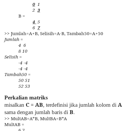
0
1
2
3
B =
4
5
6
7
>> Jumlah=A+B, Selisih=A-B, Tambah50=A+50
Jumlah =
4 6
8 10
Selisih =
-4 -4
-4 -4
Tambah50 =
50 51
52 53
Perkalian matriks
C = AB
A
misalkan
, terdefinisi jika jumlah kolom di
B
sama dengan jumlah baris di
.
>> MultAB=A*B, MultBA=B*A
MultAB =
6 7