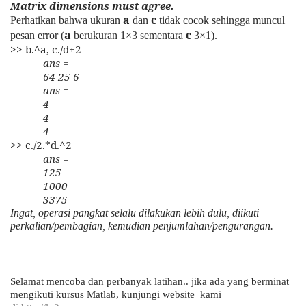
Matrix dimensions must agree.
a
c
Perhatikan bahwa ukuran
dan
tidak cocok sehingga muncul
a
c
pesan error (
berukuran 1
×
3 sementara
3
×
1).
>> b.^a, c./d+2
ans =
64 25 6
ans =
4
4
4
>> c./2.*d.^2
ans =
125
1000
3375
Ingat, operasi pangkat selalu dilakukan lebih dulu, diikuti
perkalian/pembagian, kemudian penjumlahan/pengurangan.
Selamat mencoba dan perbanyak latihan.. jika ada yang berminat
mengikuti kursus Matlab, kunjungi website kami