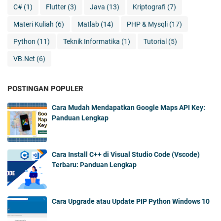
C#
(1)
Flutter
(3)
Java
(13)
Kriptografi
(7)
Materi Kuliah
(6)
Matlab
(14)
PHP & Mysqli
(17)
Python
(11)
Teknik Informatika
(1)
Tutorial
(5)
VB.Net
(6)
POSTINGAN POPULER
Cara Mudah Mendapatkan Google Maps API Key:
Panduan Lengkap
Cara Install C++ di Visual Studio Code (Vscode)
Terbaru: Panduan Lengkap
Cara Upgrade atau Update PIP Python Windows 10