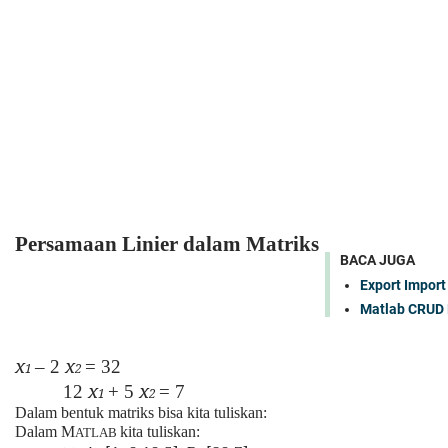
Persamaan Linier dalam Matriks
BACA JUGA
Export Impor
Matlab CRUD
x
x
– 2
= 32
1
2
x
x
12
+ 5
= 7
1
2
Dalam bentuk matriks bisa kita tuliskan:
Dalam M
kita tuliskan:
ATLAB