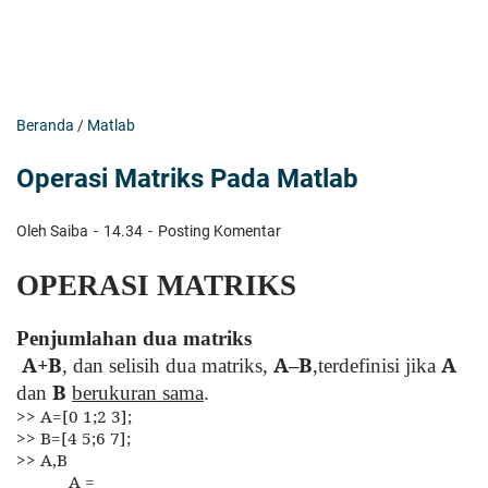
Beranda
/
Matlab
Operasi Matriks Pada Matlab
Oleh Saiba
14.34
Posting Komentar
OPERASI MATRIKS
Penjumlahan dua matriks
A+B
A–B
A
, dan selisih dua matriks,
,
terdefinisi jika
B
dan
berukuran sama
.
>> A=[0 1;2 3];
>> B=[4 5;6 7];
>> A,B
A =