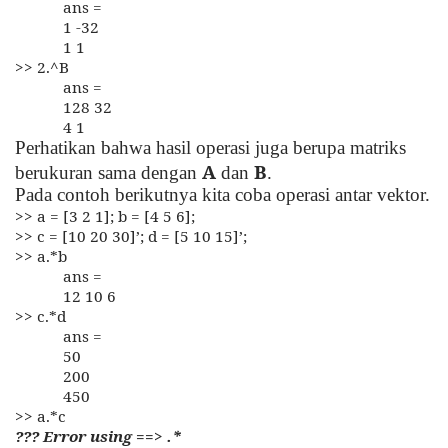
ans =
1 -32
1 1
>> 2.^B
ans =
128 32
4 1
Perhatikan bahwa hasil operasi juga berupa matriks
A
B
berukuran sama dengan
dan
.
Pada contoh berikutnya kita coba operasi antar vektor.
>> a = [3 2 1]; b = [4 5 6];
>> c = [10 20 30]’; d = [5 10 15]’;
>> a.*b
ans =
12 10 6
>> c.*d
ans =
50
200
450
>> a.*c
??? Error using ==> .*