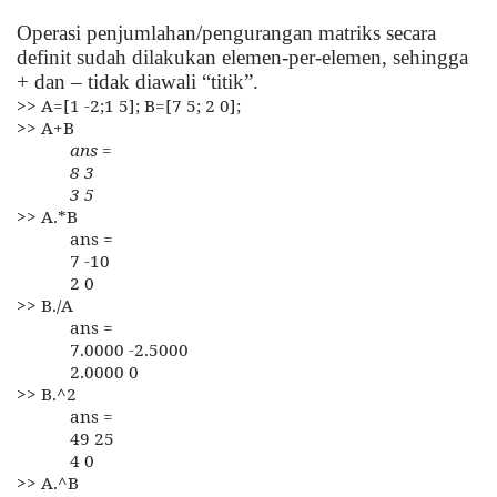
Operasi penjumlahan/pengurangan matriks secara
definit sudah dilakukan elemen-per-elemen, sehingga
+ dan – tidak diawali “titik”.
>> A=[1 -2;1 5]; B=[7 5; 2 0];
>> A+B
ans =
8 3
3 5
>> A.*B
ans =
7 -10
2 0
>> B./A
ans =
7.0000 -2.5000
2.0000 0
>> B.^2
ans =
49 25
4 0
>> A.^B