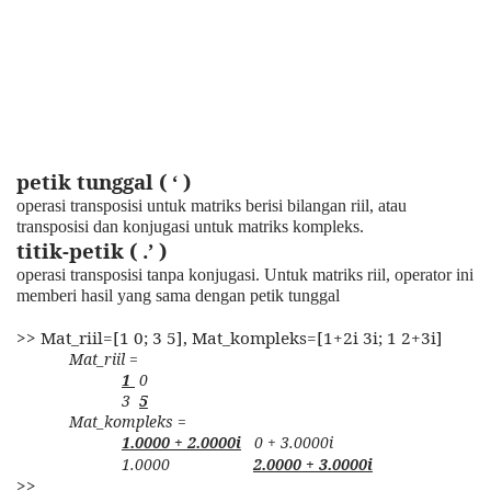
petik tunggal ( ‘ )
operasi transposisi untuk matriks berisi bilangan riil, atau
transposisi dan konjugasi untuk matriks kompleks.
titik-petik ( .’ )
operasi transposisi tanpa konjugasi. Untuk matriks riil, operator ini
memberi hasil yang sama dengan petik tunggal
>> Mat_riil=[1 0; 3 5], Mat_kompleks=[1+2i 3i; 1 2+3i]
Mat_riil =
1
0
3
5
Mat_kompleks =
1.0000 + 2.0000i
0 + 3.0000i
1.0000
2.0000 + 3.0000i
>>